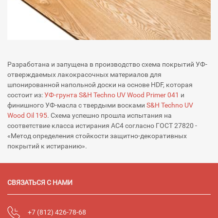
Разработана и запущена в производство схема покрытий УФ-
отверждаемых лакокрасочных материалов для
шпонированной напольной доски на основе HDF, которая
состоит из:
УФ-грунта S&H Techno UV Wood Primer 041
и
финишного УФ-масла с твердыми восками
S&H Techno UV
Wood Oil 195
. Схема успешно прошла испытания на
соответствие класса истирания АС4 согласно ГОСТ 27820 -
«Метод определения стойкости защитно-декоративных
покрытий к истиранию».
СВЯЗАТЬСЯ С НАМИ
+7 (812) 426-78-68