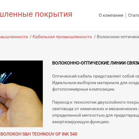
ленные покрытия
О компании
Стат
омышленности
/
Кабельная промышленность
/
Волоконно-оптическ
ВОЛОКОННО-ОПТИЧЕСКИЕ ЛИНИИ СВЯЗИ
Оптический кабель представляет собой с
Идеальным выбором материала для созда
фотополимерные композиции.
Переход к технологии двухслойного пок
световода от химических и механических 
определенной мягкостью для предотвраще
амортизирующую функцию.
ВОЛОКОН S&H TECHNОUV OF INK 540