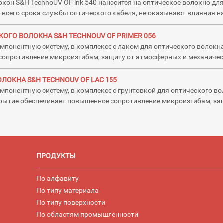
окон S&H TechnоUV OF ink 540 наносится на оптическое волокно дл
е всего срока службы оптического кабеля, не оказывают влияния н
ОГО ВОЛОКНА S&H TECHNOUV OF PRIMER 056
мпонентную систему, в комплексе c лаком для оптического волокн
сопротивление микроизгибам, защиту от атмосферных и механичес
ЛОКНА S&H TECHNOUV OF LAC 155
мпонентную систему, в комплексе c грунтовкой для оптического во
рытие обеспечивает повышенное сопротивление микроизгибам, за
ПРОДУКТЫ
По алфавиту
По типу материала
По типу поверхности
По областям промышленности