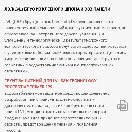
ЛВЛ(LVL)-БРУС ИЗ КЛЕЁНОГО ШПО́НА И OSB-ПАНЕЛИ
LVL (ЛВЛ) брус (от англ. Laminated Veneer Lumber) – это
высокопрочный композитный конструкционный материал, на
основе массива натурального дерева, усиленный и
улучшенный технологически. В результате сложного
технологического процесса получается однородный материал
с уникальным набором технических характеристик. Для этого
типа материалов нами разработаны специальные грунты и
герметики с водоотталкивающими и антисептическими
свойствами.
ГРУНТ ЗАЩИТНЫЙ ДЛЯ LVL S&H TECHNOLOGY
PROTECTIVE PRIMER 129
водоразбавляемое защитное средство для древесины,
разработанный специально для композитных
древесных материалов, таких как брус из клееного
шпона LVL, стандартные пиломатериалы и фанера и
предназначен для придания водоотталкивающих
свойств , предотвращения гниения и появления
плесени.